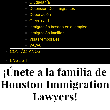
Ciudadanía
Detención De Inmigrantes
Deportación
Green card
Inmigración basada en el empleo
Inmigración familiar
Visas temporales
VAWA
CONTÁCTANOS
ENGLISH
¡Únete a la familia de
Houston Immigration
Lawyers!