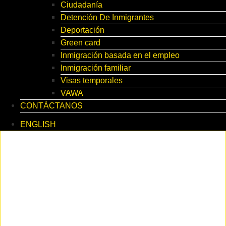
Ciudadanía
Detención De Inmigrantes
Deportación
Green card
Inmigración basada en el empleo
Inmigración familiar
Visas temporales
VAWA
CONTÁCTANOS
ENGLISH