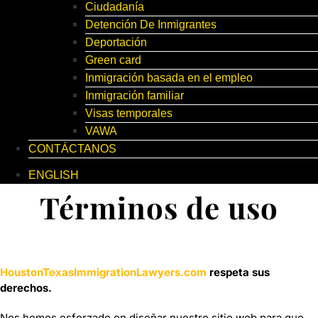
Ciudadanía
Detención De Inmigrantes
Deportación
Green card
Inmigración basada en el empleo
Inmigración familiar
Visas temporales
VAWA
CONTÁCTANOS
ENGLISH
Términos de uso
HoustonTexasImmigrationLawyers.com
respeta sus
derechos.
Nos hemos esforzado en diseñar nuestro sitio web para que