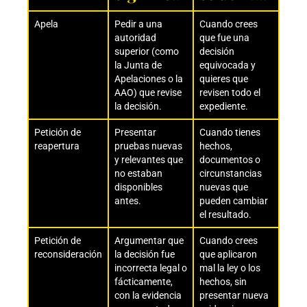
Apela
Pedir a una
Cuando crees
autoridad
que fue una
superior (como
decisión
la Junta de
equivocada y
Apelaciones o la
quieres que
AAO) que revise
revisen todo el
la decisión.
expediente.
Petición de
Presentar
Cuando tienes
reapertura
pruebas nuevas
hechos,
y relevantes que
documentos o
no estaban
circunstancias
disponibles
nuevas que
antes.
pueden cambiar
el resultado.
Petición de
Argumentar que
Cuando crees
reconsideración
la decisión fue
que aplicaron
incorrecta legal o
mal la ley o los
fácticamente,
hechos, sin
con la evidencia
presentar nueva